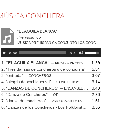
MÚSICA CONCHERA
“EL AGUILA BLANCA”
Prehispanico
MUSICA PREHISPANICA CONJUNTO LOS CONCHEROS
00:00
00:00
1.
“EL AGUILA BLANCA”
1:29
— MUSICA PREHISPANICA CONJUNTO LOS CONCHEROS
2.
“Tres danzas de concheros o de conquista”
5:34
3.
“entrada”
3:07
— CONCHEROS
4.
“alegria de xochiquetzal”
3:14
— CONCHEROS
5.
“DANZAS DE CONCHEROS”
9:49
— ENSAMBLE FOLKLORICO DE VERACRUZ
6.
“Danza de Concheros”
2:26
— OTLI
7.
“danza de concheros”
1:51
— VARIOUS ARTISTS
8.
“Danzas de los Concheros - Los Folkloristas”
3:56
— VARIOUS ARTISTS