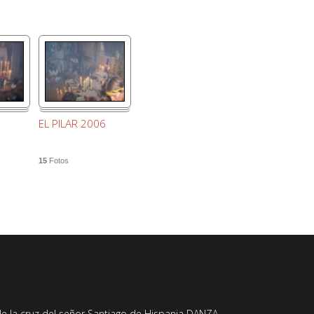
EL PILAR 2006
15
Fotos
e la cruz del señor Santiago de Hispania DANZA