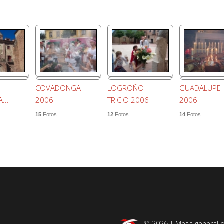
COVADONGA
LOGROÑO
GUADALUPE
...
2006
TRICIO 2006
2006
15
Fotos
12
Fotos
14
Fotos
© 2026 | Mesa general d