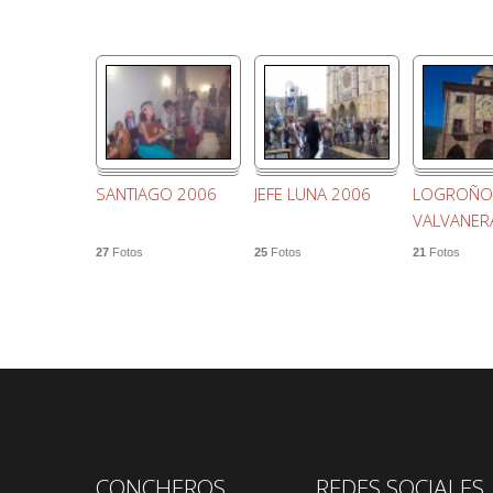
SANTIAGO 2006
JEFE LUNA 2006
LOGROÑO
VALVANERA
27
Fotos
25
Fotos
21
Fotos
CONCHEROS
REDES SOCIALES