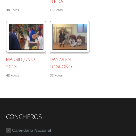
LLEIDA
38
Fotos
16
Fotos
MADRID JUNIO
DANZA EN
2013
LOGROÑO...
42
Fotos
33
Fotos
CONCHEROS
Calendario Nacional